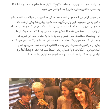
ما  را به زحمت فراوان در مساحت کوچک اتاق ضبط جای میدهد و ما با اتکا 
به نفس «اکتیویستی» شروع به خواندن می کنیم.
مردجوان آرام می گوید بهتر است هماهنگی بیشتری در خواندن داشته باشید 
. دوباره می خوانیم. این بارمی گوید خب شاید بهترباشد یکی از شما که 
صدای رساتری دارد و آهنگ را بیشترمی شناسد تک خوانی کند وبعد ما صدای 
او را چند بار ضبط می کنیم تا شکل سرود جمعی پیدا کند. هیچیک از ما با 
این پیشنهاد موافقت نمی کنیم و سرود را نه به عنوان یک اثر هنری در 
موسیقی که به عنوان یک خاطره  زنانه جنبشی ضبط می کنیم. سرودی که در 
یکی از بزرگترین تظاهرات زنان بعداز انقلاب خوانده شد.  سرودی که با 
ابتدایی ترین امکانات و با صدای زنانی ضبط شد که  یکی دونفرازآنها برای 
اولین باربود که با صدای بلند و درحضورجمع آوازمی خواندند!  
========= 