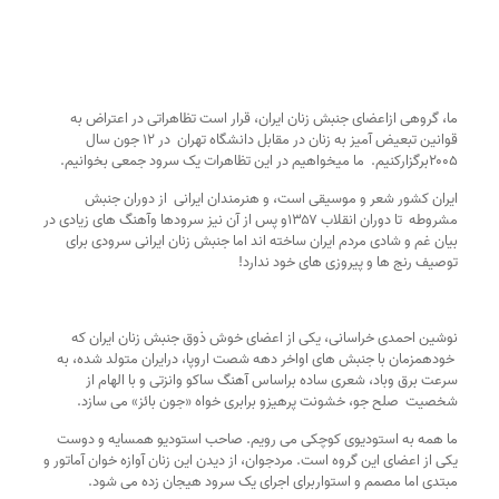
ما، گروهی ازاعضای جنبش زنان ایران،‌ قرار است تظاهراتی در اعتراض به 
قوانین تبعیض آمیز به زنان در مقابل دانشگاه تهران  در ۱۲ جون سال 
۲۰۰۵برگزارکنیم.  ما میخواهیم در این تظاهرات یک سرود جمعی بخوانیم.
ایران کشور شعر و موسیقی است، و هنرمندان ایرانی  از دوران جنبش 
مشروطه  تا دوران انقلاب ۱۳۵۷و پس از آن نیز سرودها وآهنگ های زیادی در 
بیان غم و شادی مردم ایران ساخته اند اما جنبش زنان ایرانی سرودی برای 
توصیف رنج ها و پیروزی های خود ندارد!
نوشین احمدی خراسانی، یکی از اعضای خوش ذوق جنبش زنان ایران که 
 خودهمزمان با جنبش های اواخر دهه شصت اروپا، درایران متولد شده، به 
سرعت برق وباد، شعری ساده براساس آهنگ ساکو وانزتی و با الهام از 
شخصیت  صلح جو، خشونت پرهیزو برابری خواه «جون بائز» می سازد.
ما همه به استودیوی کوچکی می رویم. صاحب استودیو همسایه و دوست 
یکی از اعضای این گروه است. مردجوان، از دیدن این زنان آوازه خوان آماتور و 
مبتدی اما مصمم و استواربرای اجرای یک سرود هیجان زده می شود. 