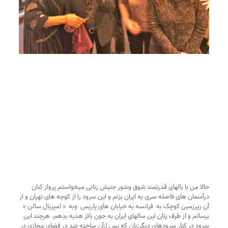
حالا من با بالهای قدرتمند شوق وشور جنبش زنانی میخواستم پرواز کنان 
درآسمان های فاصله سری به ایران بزنم و این سرود را از کوچه های تهران و از 
آن زیرزمین کوچک به  فرانسه به خیابان های پاریس  وبه  « امپریال سالن » 
برسانم و از طرف زنان این سالهای ایران به جون بائز هدیه بدهم. هرچند این 
سرود در کنار سرودهای دیگرزنان که پس ازآن ساخته شد در فضای مجازی در 