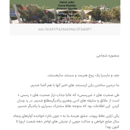
exc-5c641ffa24a694ac3f3ab8f1
منصوره شجاعی 
جف و مارسیا یک زوج هنرمند و مستند سازهستند. 
ما درحین ساختن یکی ازمستند های اخیر آنها با هم آشنا شدیم.
طی صحبت های « غیررسمی» که غالبا جذاب تراز صحبت های « رسمی »  
است از علائق و سلیقه های ادبی وهنری یکدیگرمطلع شدیم. در رد وبدل 
کردن  این اطلاعات بود که متوجه نقاط مشترک بسیاری با یکدیگر شدیم.
یکی ازاین نقاط پیوند، عشق هرسه ما به « جون بائز» خواننده آوازهای پنجاه 
سال صلح خواهی و عدالت جویی از جنبش های اواخر دهه شصت اروپا تا 
کنون بود!