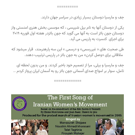
==========
جف و مارسیا دوستان بسیار زیادی در سراسر جهان دارند.
یکی از دوستان آنها به نام بیل شیپسی ، که موسس بخش هنری امنستی واز 
دوستان جون بائز است به آنها می گوید که جون بائزدر هفته اول فوریه ۲۰۱۹ 
برای اجرای  کنسرت به پاریس می آید.
طی صحبت های « غیررسمی» و «رسمی » این سه یارهنرمند،  قرار میشود که 
 ملاقاتی برای «وصل کردن» من به جون بائز در پاریس ترتییب دهند. 
جف و مارسیا و بیلی، مرا از تصمیم خود باخبر کردند. و من بدون لحظه ای 
تامل، سوار بر امواج صدای آسمانی جون بائز رو به آسمان ایران پرواز کردم ..
=============