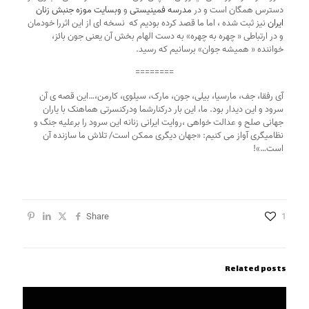
دسترس همگان است و در 
مدرسه فمینیستی
 و 
وبسایت موزه جنبش زنان 
ایران
 نیز ثبت شده ، اما ما قصد کرده بودیم که  نسخه ای از این اثررا خودمان 
و در ارتباطی « چهره به چهره» به دست الهام بخش آن یعنی جون بائز، 
خواننده « همیشه جوان» برسانیم که رسید. 
========
آی رفقا،‌ جف، مارسیا، بیلی، جون، مارک، سیلوی، کارمن،…این قصه ی آن 
سرود و این دیدار بود. ما، این بار درکنارشما ودرکنسرتی هماهنک با یاران 
جهانی صلح و عدالت خواهی ،روایت ایرانی زنانه این سرود را برعلیه جنگ و 
نظامیگری آواز می کنیم: «جهان دیگری ممکن است/ تلاش ما سازنده آن 
است…»!
Share
1
Related posts