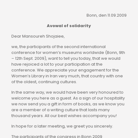
  Bonn, den 11.09.2009
Avowal of solidarity
Dear Mansoureh Shojaiee,
we, the participants of the second international 
conference for women’s museums worldwide (Bonn, 9th 
– 12th Sept. 2009), want to tell you today, that we would 
have rejoiced a lot to your participation at the 
conference. We appreciate your engagement for the 
Women’s Library in Iran very much, that country with one 
of the oldest, continuing cultures.
In the same way, we would have been very honoured to 
welcome you here as a guest. As a sign of our hospitality 
we now send you a gift in form of books, as we know you 
are a member of a writing culture that lasts many 
thousand years. All our best wishes accompany you!
In hope for a later meeting, we greet you sincerely.
The participants of the congress in Bonn 2009